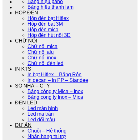
Bảng hiệu pano
Bảng hiệu thanh lam
HỘP ĐÈN
Hộp đèn bạt Hiflex
Hộp đèn bạt 3M
Hộp đèn mica
Hộp đèn hút nổi 3D
CHỮ NỔI
Chữ nổi mica
Chữ nổi alu
Chữ nổi inox
Chữ nổi đèn led
IN KTS
In bạt Hiflex – Băng Rôn
In decan – In PP – Standee
SỐ NHÀ – CTY
Bảng công ty Mica – Inox
Bảng công ty Inox – Mica
ĐÈN LED
Led màn hình
Led ma trận
Led đổi màu
DỰ ÁN
Chuỗi – Hệ thống
Nhãn hàng tài trợ