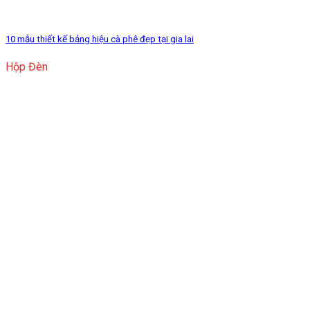
10 mẫu thiết kế bảng hiệu cà phê đẹp tại gia lai
Hộp Đèn