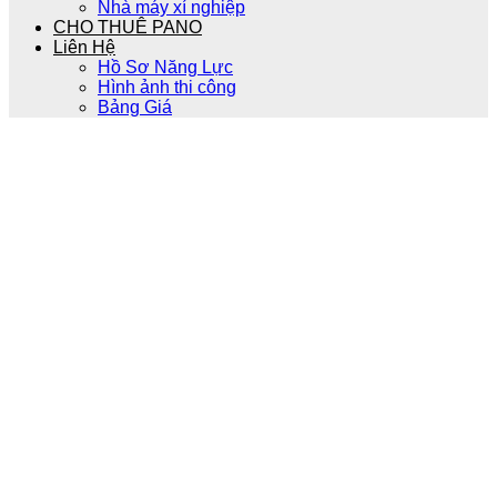
Nhà máy xí nghiệp
CHO THUÊ PANO
Liên Hệ
Hồ Sơ Năng Lực
Hình ảnh thi công
Bảng Giá