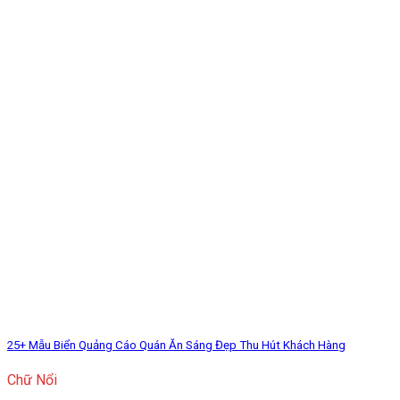
25+ Mẫu Biển Quảng Cáo Quán Ăn Sáng Đẹp Thu Hút Khách Hàng
Chữ Nổi