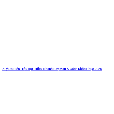
7 Lý Do Biển Hiệu Bạt Hiflex Nhanh Bay Màu & Cách Khắc Phục 2026