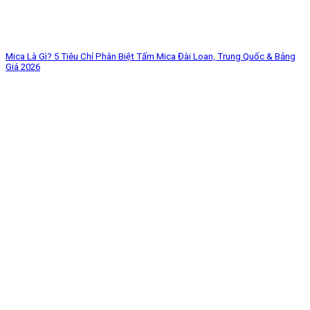
Mica Là Gì? 5 Tiêu Chí Phân Biệt Tấm Mica Đài Loan, Trung Quốc & Bảng
Giá 2026