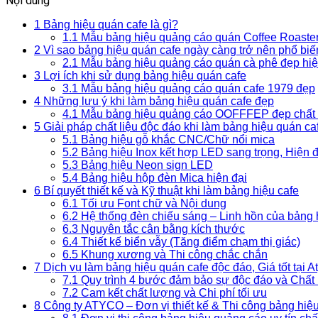
Nội dung
1
Bảng hiệu quán cafe là gì?
1.1
Mẫu bảng hiệu quảng cáo quán Coffee Roaster
2
Vì sao bảng hiệu quán cafe ngày càng trở nên phổ biế
2.1
Mẫu bảng hiệu quảng cáo quán cà phê đẹp hiện
3
Lợi ích khi sử dụng bảng hiệu quán cafe
3.1
Mẫu bảng hiệu quảng cáo quán cafe 1979 đẹp
4
Những lưu ý khi làm bảng hiệu quán cafe đẹp
4.1
Mẫu bảng hiệu quảng cáo OOFFFEP đẹp chất
5
Giải pháp chất liệu độc đáo khi làm bảng hiệu quán ca
5.1
Bảng hiệu gỗ khắc CNC/Chữ nổi mica
5.2
Bảng hiệu Inox kết hợp LED sang trọng, Hiện đ
5.3
Bảng hiệu Neon sign LED
5.4
Bảng hiệu hộp đèn Mica hiện đại
6
Bí quyết thiết kế và Kỹ thuật khi làm bảng hiệu cafe
6.1
Tối ưu Font chữ và Nội dung
6.2
Hệ thống đèn chiếu sáng – Linh hồn của bảng
6.3
Nguyên tắc cân bằng kích thước
6.4
Thiết kế biển vẫy (Tăng điểm chạm thị giác)
6.5
Khung xương và Thi công chắc chắn
7
Dịch vụ làm bảng hiệu quán cafe độc đáo, Giá tốt tại A
7.1
Quy trình 4 bước đảm bảo sự độc đáo và Chất
7.2
Cam kết chất lượng và Chi phí tối ưu
8
Công ty ATYCO – Đơn vị thiết kế & Thi công bảng hiệu 