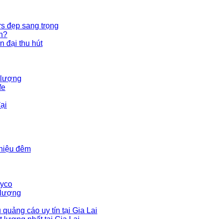
s đẹp sang trọng
n?
 đại thu hút
 lượng
fe
ại
 hiệu đêm
tyco
 lượng
quảng cáo uy tín tại Gia Lai