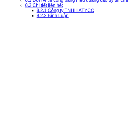
8.1
Đơn vị thi công bảng hiệu quảng cáo uy tín chất
8.2
Chi tiết liên hệ:
8.2.1
Công ty TNHH ATYCO
8.2.2
Bình Luận