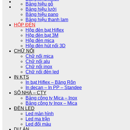
Bảng hiệu gỗ
Bảng hiệu lưới
Bảng hiệu pano
Bảng hiệu thanh lam
HỘP ĐÈN
Hộp đèn bạt Hiflex
Hộp đèn bạt 3M
Hộp đèn mica
Hộp đèn hút nổi 3D
CHỮ NỔI
Chữ nổi mica
Chữ nổi alu
Chữ nổi inox
Chữ nổi đèn led
IN KTS
In bạt Hiflex – Băng Rôn
In decan – In PP – Standee
SỐ NHÀ – CTY
Bảng công ty Mica – Inox
Bảng công ty Inox – Mica
ĐÈN LED
Led màn hình
Led ma trận
Led đổi màu
DỰ ÁN