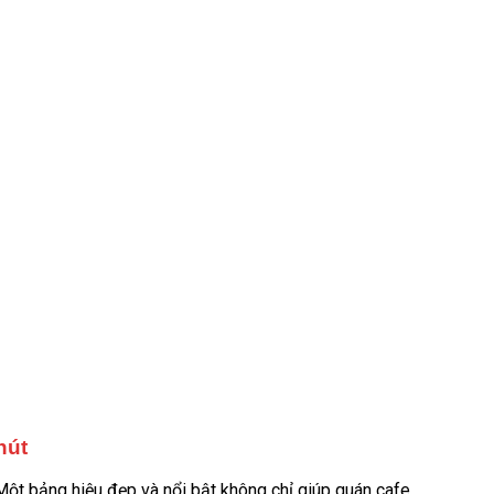
hút
 Một bảng hiệu đẹp và nổi bật không chỉ giúp quán cafe