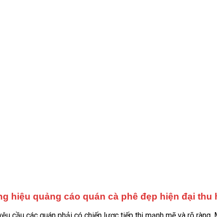
g hiệu quảng cáo quán cà phê đẹp hiện đại thu 
yêu cầu các quán phải có chiến lược tiếp thị mạnh mẽ và rõ ràng.