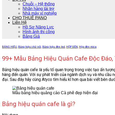
Chuỗi – Hệ thống
Nhãn hàng tài trợ
Nhà máy xí nghiệp
CHO THUÊ PANO
Liên Hệ
Hồ Sơ Năng Lực
Hình ảnh thi công
Bảng Giá
BẢNG HIỆU
,
Bảng hiệu chữ nổi
,
Bảng hiệu đèn led
,
HỘP ĐÈN
,
Hộp đèn mica
99+ Mẫu Bảng Hiệu Quán Cafe Độc Đáo,
Bảng hiệu quán cafe là yếu tố quan trọng trong việc tạo ấn tượ
hàng đến quán. Với sự phát triển của ngành dịch vụ và nhu cầu n
đại. Sau đây hãy cùng Atyco tìm hiểu kĩ hơn qua bài viết bên dướ
Mẫu bảng hiệu quảng cáo Cà phê đẹp hiện đại
Bảng hiệu quán cafe là gì?