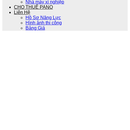
Nhà máy xí nghiệp
CHO THUÊ PANO
Liên Hệ
Hồ Sơ Năng Lực
Hình ảnh thi công
Bảng Giá