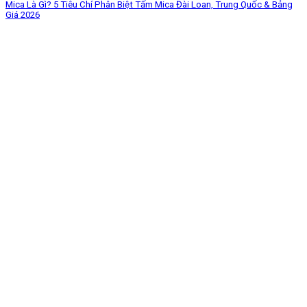
Mica Là Gì? 5 Tiêu Chí Phân Biệt Tấm Mica Đài Loan, Trung Quốc & Bảng
Giá 2026