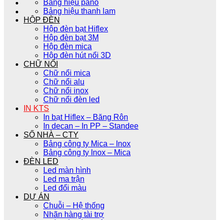
Bảng hiệu pano
Bảng hiệu thanh lam
HỘP ĐÈN
Hộp đèn bạt Hiflex
Hộp đèn bạt 3M
Hộp đèn mica
Hộp đèn hút nổi 3D
CHỮ NỔI
Chữ nổi mica
Chữ nổi alu
Chữ nổi inox
Chữ nổi đèn led
IN KTS
In bạt Hiflex – Băng Rôn
In decan – In PP – Standee
SỐ NHÀ – CTY
Bảng công ty Mica – Inox
Bảng công ty Inox – Mica
ĐÈN LED
Led màn hình
Led ma trận
Led đổi màu
DỰ ÁN
Chuỗi – Hệ thống
Nhãn hàng tài trợ