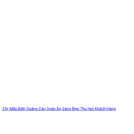
25+ Mẫu Biển Quảng Cáo Quán Ăn Sáng Đẹp Thu Hút Khách Hàng