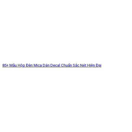
85+ Mẫu Hộp Đèn Mica Dán Decal Chuẩn Sắc Nét Hiện Đại