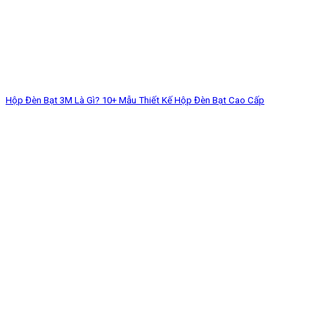
Hộp Đèn Bạt 3M Là Gì? 10+ Mẫu Thiết Kế Hộp Đèn Bạt Cao Cấp