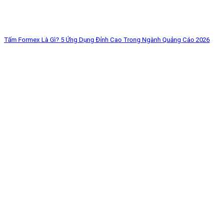
Tấm Formex Là Gì? 5 Ứng Dụng Đỉnh Cao Trong Ngành Quảng Cáo 2026