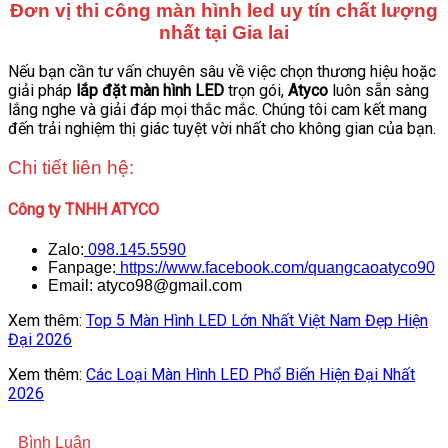
Đơn vị thi công màn hình led uy tín chất lượng
nhất tại Gia lai
Nếu bạn cần tư vấn chuyên sâu về việc chọn thương hiệu hoặc
giải pháp
lắp đặt màn hình LED
trọn gói,
Atyco
luôn sẵn sàng
lắng nghe và giải đáp mọi thắc mắc. Chúng tôi cam kết mang
đến trải nghiệm thị giác tuyệt vời nhất cho không gian của bạn.
Chi tiết liên hệ:
Công ty TNHH ATYCO
Zalo:
098.145.5590
Fanpage:
https://www.facebook.com/quangcaoatyco90
Email: atyco98@gmail.com
Xem thêm:
Top 5 Màn Hình LED Lớn Nhất Việt Nam Đẹp Hiện
Đại 2026
Xem thêm:
Các Loại Màn Hình LED Phổ Biến Hiện Đại Nhất
2026
Bình Luận