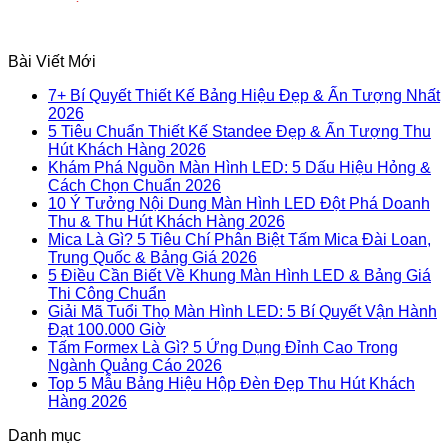
Bài Viết Mới
7+ Bí Quyết Thiết Kế Bảng Hiệu Đẹp & Ấn Tượng Nhất
2026
5 Tiêu Chuẩn Thiết Kế Standee Đẹp & Ấn Tượng Thu
Hút Khách Hàng 2026
Khám Phá Nguồn Màn Hình LED: 5 Dấu Hiệu Hỏng &
Cách Chọn Chuẩn 2026
10 Ý Tưởng Nội Dung Màn Hình LED Đột Phá Doanh
Thu & Thu Hút Khách Hàng 2026
Mica Là Gì? 5 Tiêu Chí Phân Biệt Tấm Mica Đài Loan,
Trung Quốc & Bảng Giá 2026
5 Điều Cần Biết Về Khung Màn Hình LED & Bảng Giá
Thi Công Chuẩn
Giải Mã Tuổi Thọ Màn Hình LED: 5 Bí Quyết Vận Hành
Đạt 100.000 Giờ
Tấm Formex Là Gì? 5 Ứng Dụng Đỉnh Cao Trong
Ngành Quảng Cáo 2026
Top 5 Mẫu Bảng Hiệu Hộp Đèn Đẹp Thu Hút Khách
Hàng 2026
Danh mục