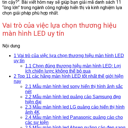
tin cậy?”. Bài viết hôm nay sẽ giúp bạn giải mã danh sách 11
“ông lớn” trong ngành công nghiệp hiển thị và kinh nghiệm lựa
chọn giải pháp phù hợp nhất.
Vai trò của việc lựa chọn thương hiệu
màn hình LED uy tín
Nội dung
1
Vai trò của việc lựa chọn thương hiệu màn hình LED
uy tín
1.1
Chọn đúng thương hiệu màn hình LED: Lợi
ích chiến lược không thể bỏ qua
2
Top 11 các hãng màn hình LED tốt nhất thế giới hiện
nay
2.1
Mẫu màn hình led sony hiển thị hình ảnh sắc
nét
2.2
Mẫu màn hình led quảng cáo Samsung đẹp
hiện đại
2.3
Mẫu màn hình led LG quảng cáo hiển thị hình
ảnh 4K
2.4
Mẫu màn hình led Panasonic quảng cáo cho
các sự kiện
2.5
Mẫu màn hình led Absen quãng cáo đẹp sang