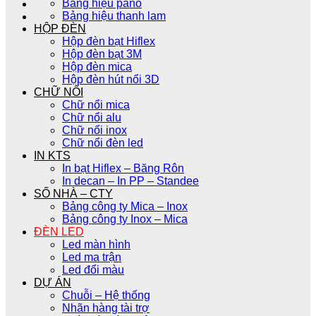
Bảng hiệu pano
Bảng hiệu thanh lam
HỘP ĐÈN
Hộp đèn bạt Hiflex
Hộp đèn bạt 3M
Hộp đèn mica
Hộp đèn hút nổi 3D
CHỮ NỔI
Chữ nổi mica
Chữ nổi alu
Chữ nổi inox
Chữ nổi đèn led
IN KTS
In bạt Hiflex – Băng Rôn
In decan – In PP – Standee
SỐ NHÀ – CTY
Bảng công ty Mica – Inox
Bảng công ty Inox – Mica
ĐÈN LED
Led màn hình
Led ma trận
Led đổi màu
DỰ ÁN
Chuỗi – Hệ thống
Nhãn hàng tài trợ