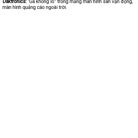
Daktronics:
“Gã khổng lồ” trong mảng màn hình sân vận động,
màn hình quảng cáo ngoài trời.