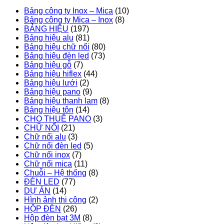
Bảng công ty Inox – Mica
(10)
Bảng công ty Mica – Inox
(8)
BẢNG HIỆU
(197)
Bảng hiệu alu
(81)
Bảng hiệu chữ nổi
(80)
Bảng hiệu đèn led
(73)
Bảng hiệu gỗ
(7)
Bảng hiệu hiflex
(44)
Bảng hiệu lưới
(2)
Bảng hiệu pano
(9)
Bảng hiệu thanh lam
(8)
Bảng hiệu tôn
(14)
CHO THUÊ PANO
(3)
CHỮ NỔI
(21)
Chữ nổi alu
(3)
Chữ nổi đèn led
(5)
Chữ nổi inox
(7)
Chữ nổi mica
(11)
Chuỗi – Hệ thống
(8)
ĐÈN LED
(77)
DỰ ÁN
(14)
Hình ảnh thi công
(2)
HỘP ĐÈN
(26)
Hộp đèn bạt 3M
(8)