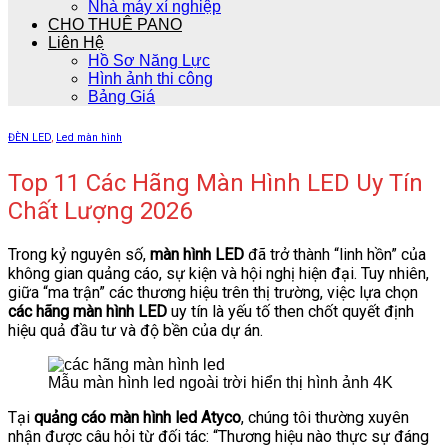
Nhà máy xí nghiệp
CHO THUÊ PANO
Liên Hệ
Hồ Sơ Năng Lực
Hình ảnh thi công
Bảng Giá
ĐÈN LED
,
Led màn hình
Top 11 Các Hãng Màn Hình LED Uy Tín
Chất Lượng 2026
Trong kỷ nguyên số,
màn hình LED
đã trở thành “linh hồn” của
không gian quảng cáo, sự kiện và hội nghị hiện đại. Tuy nhiên,
giữa “ma trận” các thương hiệu trên thị trường, việc lựa chọn
các hãng màn hình LED
uy tín là yếu tố then chốt quyết định
hiệu quả đầu tư và độ bền của dự án.
Mẫu màn hình led ngoài trời hiển thị hình ảnh 4K
Tại
quảng cáo màn hình led Atyco
, chúng tôi thường xuyên
nhận được câu hỏi từ đối tác: “Thương hiệu nào thực sự đáng