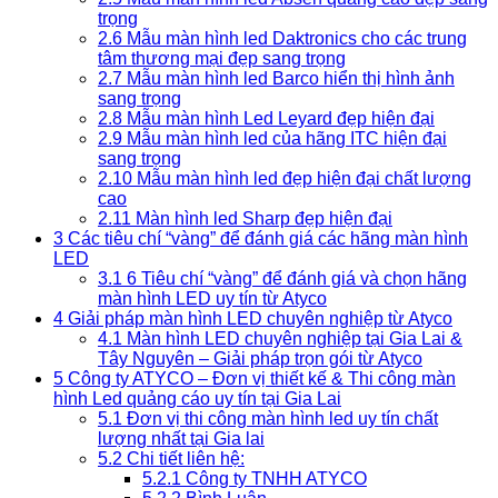
trọng
2.6
Mẫu màn hình led Daktronics cho các trung
tâm thương mại đẹp sang trọng
2.7
Mẫu màn hình led Barco hiển thị hình ảnh
sang trọng
2.8
Mẫu màn hình Led Leyard đẹp hiện đại
2.9
Mẫu màn hình led của hãng ITC hiện đại
sang trọng
2.10
Mẫu màn hình led đẹp hiện đại chất lượng
cao
2.11
Màn hình led Sharp đẹp hiện đại
3
Các tiêu chí “vàng” để đánh giá các hãng màn hình
LED
3.1
6 Tiêu chí “vàng” để đánh giá và chọn hãng
màn hình LED uy tín từ Atyco
4
Giải pháp màn hình LED chuyên nghiệp từ Atyco
4.1
Màn hình LED chuyên nghiệp tại Gia Lai &
Tây Nguyên – Giải pháp trọn gói từ Atyco
5
Công ty ATYCO – Đơn vị thiết kế & Thi công màn
hình Led quảng cáo uy tín tại Gia Lai
5.1
Đơn vị thi công màn hình led uy tín chất
lượng nhất tại Gia lai
5.2
Chi tiết liên hệ:
5.2.1
Công ty TNHH ATYCO