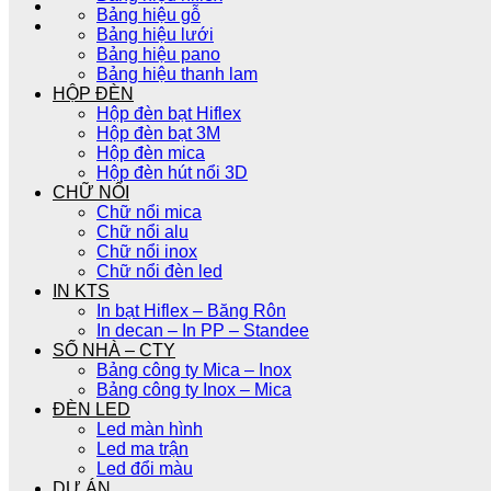
Bảng hiệu gỗ
Bảng hiệu lưới
Bảng hiệu pano
Bảng hiệu thanh lam
HỘP ĐÈN
Hộp đèn bạt Hiflex
Hộp đèn bạt 3M
Hộp đèn mica
Hộp đèn hút nổi 3D
CHỮ NỔI
Chữ nổi mica
Chữ nổi alu
Chữ nổi inox
Chữ nổi đèn led
IN KTS
In bạt Hiflex – Băng Rôn
In decan – In PP – Standee
SỐ NHÀ – CTY
Bảng công ty Mica – Inox
Bảng công ty Inox – Mica
ĐÈN LED
Led màn hình
Led ma trận
Led đổi màu
DỰ ÁN