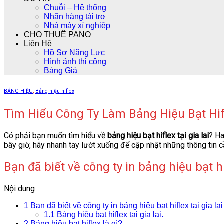
Chuỗi – Hệ thống
Nhãn hàng tài trợ
Nhà máy xí nghiệp
CHO THUÊ PANO
Liên Hệ
Hồ Sơ Năng Lực
Hình ảnh thi công
Bảng Giá
BẢNG HIỆU
,
Bảng hiệu hiflex
Tìm Hiểu Công Ty Làm Bảng Hiệu Bạt Hifl
Có phải bạn muốn tìm hiểu về
bảng hiệu bạt hiflex tại gia lai
? Ha
bây giờ, hãy nhanh tay lướt xuống để cập nhật những thông tin c
Bạn đã biết về công ty in bảng hiệu bạt hi
Nội dung
1
Bạn đã biết về công ty in bảng hiệu bạt hiflex tại gia la
1.1
Bảng hiệu bạt hiflex tại gia lai.
2
Bảng hiệu bạt hiflex là gì?