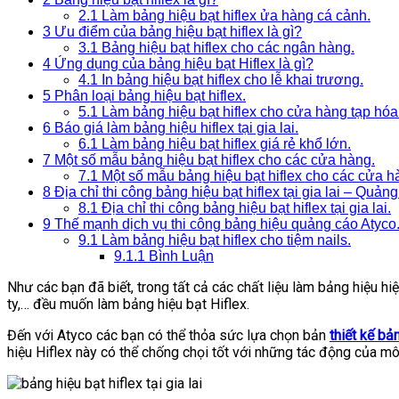
2.1
Làm bảng hiệu bạt hiflex ửa hàng cá cảnh.
3
Ưu điểm của bảng hiệu bạt hiflex là gì?
3.1
Bảng hiệu bạt hiflex cho các ngân hàng.
4
Ứng dụng của bảng hiệu bạt Hiflex là gì?
4.1
In bảng hiệu bạt hiflex cho lễ khai trương.
5
Phân loại bảng hiệu bạt hiflex.
5.1
Làm bảng hiệu bạt hiflex cho cửa hàng tạp hóa
6
Báo giá làm bảng hiệu hiflex tại gia lai.
6.1
Làm bảng hiệu bạt hiflex giá rẻ khổ lớn.
7
Một số mẫu bảng hiệu bạt hiflex cho các cửa hàng.
7.1
Một số mẫu bảng hiệu bạt hiflex cho các cửa h
8
Địa chỉ thi công bảng hiệu bạt hiflex tại gia lai – Quản
8.1
Địa chỉ thi công bảng hiệu bạt hiflex tại gia lai.
9
Thế mạnh dịch vụ thi công bảng hiệu quảng cáo Atyco
9.1
Làm bảng hiệu bạt hiflex cho tiệm nails.
9.1.1
Bình Luận
Như các bạn đã biết, trong tất cả các chất liệu làm bảng hiệu hi
ty,… đều muốn làm bảng hiệu bạt Hiflex.
Đến với Atyco các bạn có thể thỏa sức lựa chọn bản
thiết kế bả
hiệu Hiflex này có thể chống chọi tốt với những tác động của mô