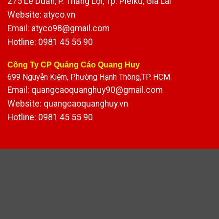
275 Lê Duẩn, P. Thắng Lợi, Tp. Pleiku, Gia Lai
Website: atyco.vn
Email: atyco98@gmail.com
Hotline: 0981 45 55 90
Công Ty CP Quảng Cáo Quang Huy
699 Nguyễn Kiệm, Phường Hạnh Thông,TP. HCM
Email: quangcaoquanghuy90@gmail.com
Website: quangcaoquanghuy.vn
Hotline: 0981 45 55 90