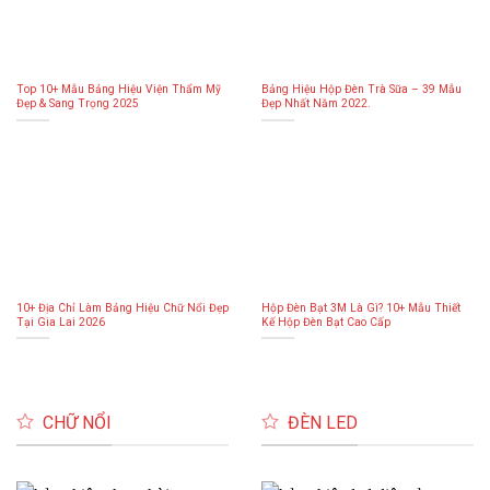
Top 10+ Mẫu Bảng Hiệu Viện Thẩm Mỹ
Bảng Hiệu Hộp Đèn Trà Sữa – 39 Mẫu
Đẹp & Sang Trọng 2025
Đẹp Nhất Năm 2022.
10+ Địa Chỉ Làm Bảng Hiệu Chữ Nổi Đẹp
Hộp Đèn Bạt 3M Là Gì? 10+ Mẫu Thiết
Tại Gia Lai 2026
Kế Hộp Đèn Bạt Cao Cấp
CHỮ NỔI
ĐÈN LED