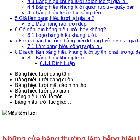
4.3
Bảng hiệu khung lưới salon tóc tại gia lai.
4.4
Bảng hiệu khung lưới quán rượu – quày bar.
4.5
Bảng hiệu lưới chữ sáng đèn.
5
Giá làm bảng hiệu lưới tại gia lai?
5.1
Mẫu hàng rào lưới đẹp.
6
Có nên làm bảng hiệu lưới hay không?
6.1
Logo bảng hiệu khung lưới.
7
Đơn vị nào thi công bảng hiệu khung lưới đẹp tại gia l
7.1
Làm bảng hiệu công ty gia lai.
8
Địa chỉ làm bảng hiệu khung lưới uy tín, chất lượng, đẹp
8.1
Bảng hiệu khung lưới
8.1.1
Bình Luận
Bảng hiệu lưới dạng tấm
Bảng hiệu lưới dạng cuộn
Bảng hiệu lưới mắt cáo hình thoi
Bảng hiệu lưới dập giãn
bảng hiệu lưới lỗ tròn
bảng hiệu lưới lục giác…
Những cửa hàng thường làm bảng hiệu lư