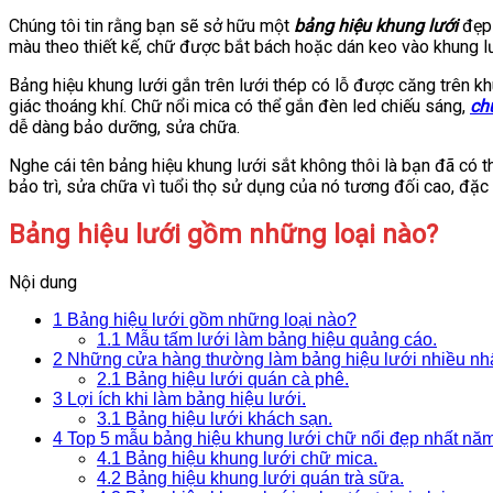
Chúng tôi tin rằng bạn sẽ sở hữu một
bảng hiệu khung lưới
đẹp 
màu theo thiết kế, chữ được bắt bách hoặc dán keo vào khung lư
Bảng hiệu khung lưới gắn trên lưới thép có lỗ được căng trên 
giác thoáng khí. Chữ nổi mica có thể gắn đèn led chiếu sáng,
ch
dễ dàng bảo dưỡng, sửa chữa.
Nghe cái tên bảng hiệu khung lưới sắt không thôi là bạn đã có t
bảo trì, sửa chữa vì tuổi thọ sử dụng của nó tương đối cao, đặc 
Bảng hiệu lưới gồm những loại nào?
Nội dung
1
Bảng hiệu lưới gồm những loại nào?
1.1
Mẫu tấm lưới làm bảng hiệu quảng cáo.
2
Những cửa hàng thường làm bảng hiệu lưới nhiều nhất
2.1
Bảng hiệu lưới quán cà phê.
3
Lợi ích khi làm bảng hiệu lưới.
3.1
Bảng hiệu lưới khách sạn.
4
Top 5 mẫu bảng hiệu khung lưới chữ nổi đẹp nhất nă
4.1
Bảng hiệu khung lưới chữ mica.
4.2
Bảng hiệu khung lưới quán trà sữa.