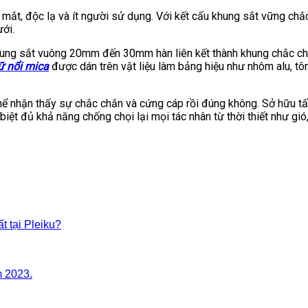
mắt, độc lạ và ít người sử dụng. Với kết cấu khung sắt vững chắ
ới.
khung sắt vuông 20mm đến 30mm hàn liên kết thành khung chắc ch
ữ nổi mica
được dán trên vật liệu làm bảng hiệu như nhôm alu, tô
hể nhận thấy sự chắc chắn và cứng cáp rồi đúng không. Sở hữu tấm
biệt đủ khả năng chống chọi lại mọi tác nhân từ thời thiết như gi
 tại Pleiku?
m 2023.