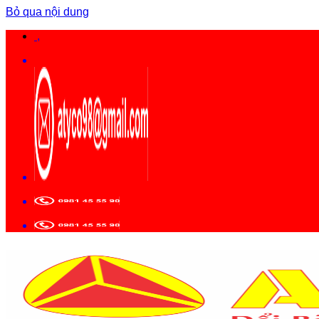
Bỏ qua nội dung
,