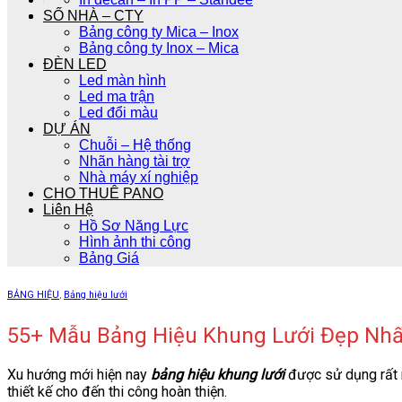
SỐ NHÀ – CTY
Bảng công ty Mica – Inox
Bảng công ty Inox – Mica
ĐÈN LED
Led màn hình
Led ma trận
Led đổi màu
DỰ ÁN
Chuỗi – Hệ thống
Nhãn hàng tài trợ
Nhà máy xí nghiệp
CHO THUÊ PANO
Liên Hệ
Hồ Sơ Năng Lực
Hình ảnh thi công
Bảng Giá
BẢNG HIỆU
,
Bảng hiệu lưới
55+ Mẫu Bảng Hiệu Khung Lưới Đẹp Nhất 
Xu hướng mới hiện nay
bảng hiệu khung lưới
được sử dụng rất n
thiết kế cho đến thi công hoàn thiện.