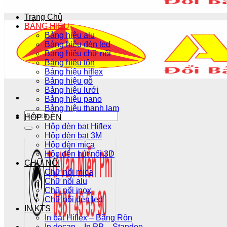
Trang Chủ
BẢNG HIỆU
Bảng hiệu alu
Bảng hiệu đèn led
Bảng hiệu chữ nổi
Bảng hiệu tôn
Bảng hiệu hiflex
Bảng hiệu gỗ
Bảng hiệu lưới
Bảng hiệu pano
Bảng hiệu thanh lam
HỘP ĐÈN
Hộp đèn bạt Hiflex
Hộp đèn bạt 3M
Hộp đèn mica
Hộp đèn hút nổi 3D
CHỮ NỔI
Chữ nổi mica
Chữ nổi alu
Chữ nổi inox
Chữ nổi đèn led
IN KTS
In bạt Hiflex – Băng Rôn
In decan – In PP – Standee