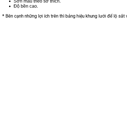
Sơn màu theo sở thích.
Độ bền cao.
* Bên cạnh những lợi ích trên thì
bảng hiệu khung lưới
để lộ sắt 