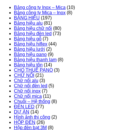
Bảng công ty Inox – Mica
(10)
Bảng công ty Mica – Inox
(8)
BẢNG HIỆU
(197)
Bảng hiệu alu
(81)
Bảng hiệu chữ nổi
(80)
Bảng hiệu đèn led
(73)
Bảng hiệu gỗ
(7)
Bảng hiệu hiflex
(44)
Bảng hiệu lưới
(2)
Bảng hiệu pano
(9)
Bảng hiệu thanh lam
(8)
Bảng hiệu tôn
(14)
CHO THUÊ PANO
(3)
CHỮ NỔI
(21)
Chữ nổi alu
(3)
Chữ nổi đèn led
(5)
Chữ nổi inox
(7)
Chữ nổi mica
(11)
Chuỗi – Hệ thống
(8)
ĐÈN LED
(77)
DỰ ÁN
(14)
Hình ảnh thi công
(2)
HỘP ĐÈN
(26)
Hộp đèn bạt 3M
(8)