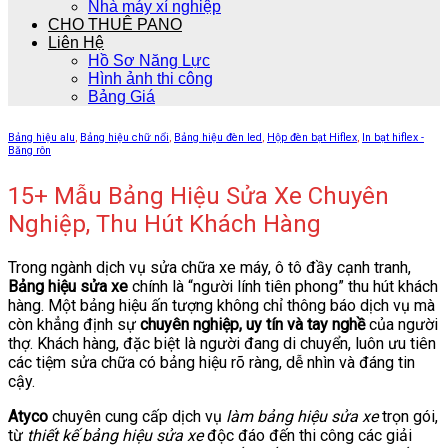
Nhà máy xí nghiệp
CHO THUÊ PANO
Liên Hệ
Hồ Sơ Năng Lực
Hình ảnh thi công
Bảng Giá
Bảng hiệu alu
,
Bảng hiệu chữ nổi
,
Bảng hiệu đèn led
,
Hộp đèn bạt Hiflex
,
In bạt hiflex -
Băng rôn
15+ Mẫu Bảng Hiệu Sửa Xe Chuyên
Nghiệp, Thu Hút Khách Hàng
Trong ngành dịch vụ sửa chữa xe máy, ô tô đầy cạnh tranh,
Bảng hiệu sửa xe
chính là “người lính tiên phong” thu hút khách
hàng. Một bảng hiệu ấn tượng không chỉ thông báo dịch vụ mà
còn khẳng định sự
chuyên nghiệp, uy tín và tay nghề
của người
thợ. Khách hàng, đặc biệt là người đang di chuyển, luôn ưu tiên
các tiệm sửa chữa có bảng hiệu rõ ràng, dễ nhìn và đáng tin
cậy.
Atyco
chuyên cung cấp dịch vụ
làm bảng hiệu sửa xe
trọn gói,
từ
thiết kế bảng hiệu sửa xe
độc đáo đến thi công các giải