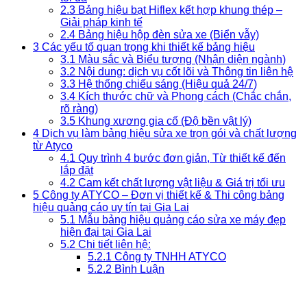
2.3
Bảng hiệu bạt Hiflex kết hợp khung thép –
Giải pháp kinh tế
2.4
Bảng hiệu hộp đèn sửa xe (Biển vẫy)
3
Các yếu tố quan trọng khi thiết kế bảng hiệu
3.1
Màu sắc và Biểu tượng (Nhận diện ngành)
3.2
Nội dung: dịch vụ cốt lõi và Thông tin liên hệ
3.3
Hệ thống chiếu sáng (Hiệu quả 24/7)
3.4
Kích thước chữ và Phong cách (Chắc chắn,
rõ ràng)
3.5
Khung xương gia cố (Độ bền vật lý)
4
Dịch vụ làm bảng hiệu sửa xe trọn gói và chất lượng
từ Atyco
4.1
Quy trình 4 bước đơn giản, Từ thiết kế đến
lắp đặt
4.2
Cam kết chất lượng vật liệu & Giá trị tối ưu
5
Công ty ATYCO – Đơn vị thiết kế & Thi công bảng
hiệu quảng cáo uy tín tại Gia Lai
5.1
Mẫu bảng hiệu quảng cáo sửa xe máy đẹp
hiện đại tại Gia Lai
5.2
Chi tiết liên hệ:
5.2.1
Công ty TNHH ATYCO
5.2.2
Bình Luận