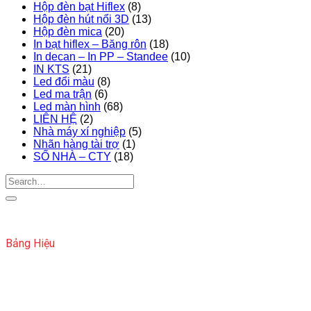
Hộp đèn bạt Hiflex
(8)
Hộp đèn hút nổi 3D
(13)
Hộp đèn mica
(20)
In bạt hiflex – Băng rôn
(18)
In decan – In PP – Standee
(10)
IN KTS
(21)
Led đổi màu
(8)
Led ma trận
(6)
Led màn hình
(68)
LIÊN HỆ
(2)
Nhà máy xí nghiệp
(5)
Nhãn hàng tài trợ
(1)
SỐ NHÀ – CTY
(18)
Bảng Hiệu