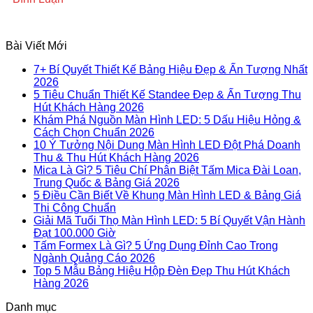
Bài Viết Mới
7+ Bí Quyết Thiết Kế Bảng Hiệu Đẹp & Ấn Tượng Nhất
2026
5 Tiêu Chuẩn Thiết Kế Standee Đẹp & Ấn Tượng Thu
Hút Khách Hàng 2026
Khám Phá Nguồn Màn Hình LED: 5 Dấu Hiệu Hỏng &
Cách Chọn Chuẩn 2026
10 Ý Tưởng Nội Dung Màn Hình LED Đột Phá Doanh
Thu & Thu Hút Khách Hàng 2026
Mica Là Gì? 5 Tiêu Chí Phân Biệt Tấm Mica Đài Loan,
Trung Quốc & Bảng Giá 2026
5 Điều Cần Biết Về Khung Màn Hình LED & Bảng Giá
Thi Công Chuẩn
Giải Mã Tuổi Thọ Màn Hình LED: 5 Bí Quyết Vận Hành
Đạt 100.000 Giờ
Tấm Formex Là Gì? 5 Ứng Dụng Đỉnh Cao Trong
Ngành Quảng Cáo 2026
Top 5 Mẫu Bảng Hiệu Hộp Đèn Đẹp Thu Hút Khách
Hàng 2026
Danh mục