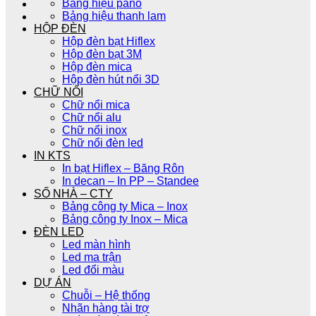
Bảng hiệu pano
Bảng hiệu thanh lam
HỘP ĐÈN
Hộp đèn bạt Hiflex
Hộp đèn bạt 3M
Hộp đèn mica
Hộp đèn hút nổi 3D
CHỮ NỔI
Chữ nổi mica
Chữ nổi alu
Chữ nổi inox
Chữ nổi đèn led
IN KTS
In bạt Hiflex – Băng Rôn
In decan – In PP – Standee
SỐ NHÀ – CTY
Bảng công ty Mica – Inox
Bảng công ty Inox – Mica
ĐÈN LED
Led màn hình
Led ma trận
Led đổi màu
DỰ ÁN
Chuỗi – Hệ thống
Nhãn hàng tài trợ