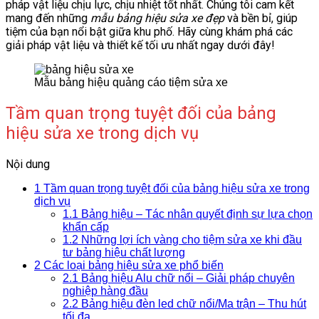
pháp vật liệu chịu lực, chịu nhiệt tốt nhất. Chúng tôi cam kết
mang đến những
mẫu bảng hiệu sửa xe đẹp
và bền bỉ, giúp
tiệm của bạn nổi bật giữa khu phố. Hãy cùng khám phá các
giải pháp vật liệu và thiết kế tối ưu nhất ngay dưới đây!
Mẫu bảng hiệu quảng cáo tiệm sửa xe
Tầm quan trọng tuyệt đối của bảng
hiệu sửa xe trong dịch vụ
Nội dung
1
Tầm quan trọng tuyệt đối của bảng hiệu sửa xe trong
dịch vụ
1.1
Bảng hiệu – Tác nhân quyết định sự lựa chọn
khẩn cấp
1.2
Những lợi ích vàng cho tiệm sửa xe khi đầu
tư bảng hiệu chất lượng
2
Các loại bảng hiệu sửa xe phổ biến
2.1
Bảng hiệu Alu chữ nổi – Giải pháp chuyên
nghiệp hàng đầu
2.2
Bảng hiệu đèn led chữ nổi/Ma trận – Thu hút
tối đa