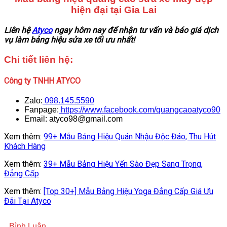
hiện đại tại Gia Lai
Liên hệ
Atyco
ngay hôm nay để nhận tư vấn và báo giá dịch
vụ làm bảng hiệu sửa xe tối ưu nhất!
Chi tiết liên hệ:
Công ty TNHH ATYCO
Zalo:
098.145.5590
Fanpage:
https://www.facebook.com/quangcaoatyco90
Email: atyco98@gmail.com
Xem thêm:
99+ Mẫu Bảng Hiệu Quán Nhậu Độc Đáo, Thu Hút
Khách Hàng
Xem thêm:
39+ Mẫu Bảng Hiệu Yến Sào Đẹp Sang Trọng,
Đẳng Cấp
Xem thêm:
[Top 30+] Mẫu Bảng Hiệu Yoga Đẳng Cấp Giá Ưu
Đãi Tại Atyco
Bình Luận